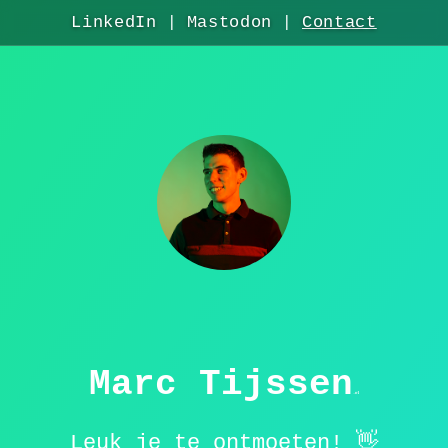
LinkedIn
Mastodon
Contact
|
|
Marc Tijssen
.nl
Leuk je te ontmoeten! 👋